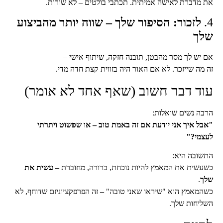
את מדברת לאישה אמיתית. תכתבי בולטים – לא שורות.
4.
לזכור: הסיפור שלך – שווה יותר מהביצוע
שלך
אם יש לך מסר מהבטן, תובנה חזקה, שיתוף אישי –
זה מה שייזכר. לא אם האור היה בזווית קצת חדה מדי.
עוד דבר חשוב (שאף אחד לא אומר)
הרבה נשים שואלות:
"אבל איך אני יודעת אם זה באמת טוב – או שפשוט ויתרתי
לעצמי?"
התשובה היא:
כשעשית את המאמץ להיות נוכחת, ברורה, מחוברת –
עשית את
שלך
.
כשהמאמץ הוא "שיראו שאני טובה" – זה הפרפקציוניזם שדוחף, לא
השליחות שלך.